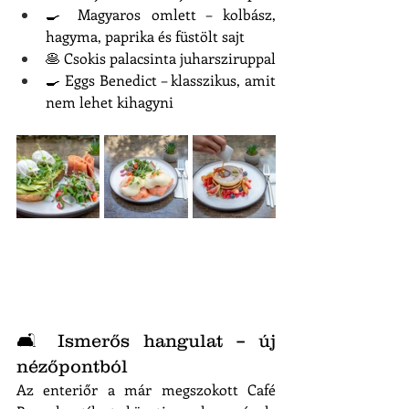
🍳 Magyaros omlett – kolbász, 
hagyma, paprika és füstölt sajt
🥞 Csokis palacsinta juharsziruppal
🍳 Eggs Benedict – klasszikus, amit 
nem lehet kihagyni
🛋️ Ismerős hangulat – új 
nézőpontból
Az enteriőr a már megszokott Café 