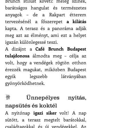
Brunch stílust követi: meleg színek, 
barátságos hangulat és természetes 
anyagok – de a Rakpart étterem 
tervezésénél a főszerepet 
a kilátás
kapta. A terasz és a panoráma adják 
meg azt az élményt, ami ezt a helyet 
igazán különlegessé teszi.
A dizájnt a 
Café Brunch Budapest 
tulajdonosa
 álmodta meg – célja az 
volt, hogy a vendégek rögtön otthon 
érezzék magukat, miközben Budapest 
egyik legszebb látványában 
gyönyörködhetnek.
🥂 Ünnepélyes nyitás, 
napsütés és koktél
A nyitónap 
igazi siker
 volt! A nap 
sütött, a terasz megtelt barátokkal, 
családtagokkal és új vendégekkel. Az 