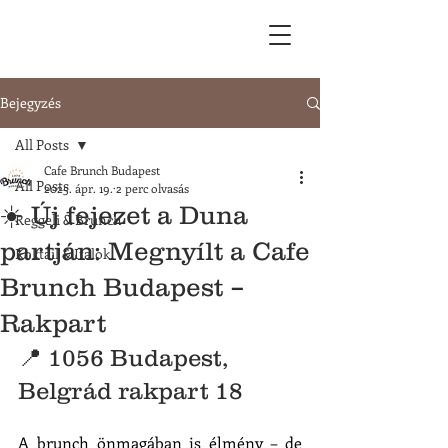
Bejegyzés
All Posts
Cafe Brunch Budapest
All Posts
2025. ápr. 19.
2 perc olvasás
☀️ Új fejezet a Duna
Reggeli & Brunch
partján: Megnyílt a Cafe
Koktail & Italok
Brunch Budapest –
Rakpart
📍 1056 Budapest, 
Belgrád rakpart 18
A brunch önmagában is élmény – de 