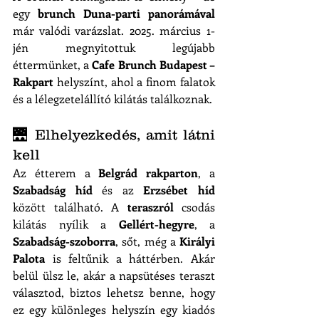
egy 
brunch Duna-parti panorámával
már valódi varázslat. 2025. március 1-
jén megnyitottuk legújabb 
éttermünket, a 
Cafe Brunch Budapest – 
Rakpart
 helyszínt, ahol a finom falatok 
és a lélegzetelállító kilátás találkoznak.
🌉 Elhelyezkedés, amit látni 
kell
Az étterem a 
Belgrád rakparton
, a 
Szabadság híd
 és az 
Erzsébet híd
között található. A 
teraszról
 csodás 
kilátás nyílik a 
Gellért-hegyre
, a 
Szabadság-szoborra
, sőt, még a 
Királyi 
Palota
 is feltűnik a háttérben. Akár 
belül ülsz le, akár a napsütéses teraszt 
választod, biztos lehetsz benne, hogy 
ez egy különleges helyszín egy kiadós 