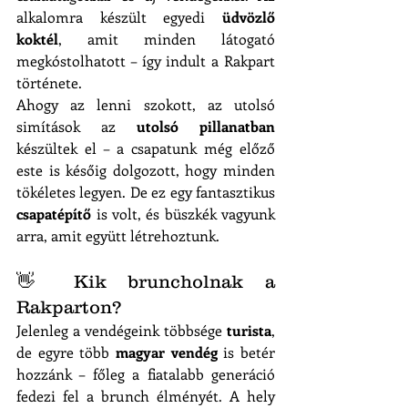
alkalomra készült egyedi 
üdvözlő 
koktél
, amit minden látogató 
megkóstolhatott – így indult a Rakpart 
története.
Ahogy az lenni szokott, az utolsó 
simítások az 
utolsó pillanatban
készültek el – a csapatunk még előző 
este is későig dolgozott, hogy minden 
tökéletes legyen. De ez egy fantasztikus 
csapatépítő
 is volt, és büszkék vagyunk 
arra, amit együtt létrehoztunk.
👋 Kik bruncholnak a 
Rakparton?
Jelenleg a vendégeink többsége
 turista
, 
de egyre több 
magyar vendég
 is betér 
hozzánk – főleg a fiatalabb generáció 
fedezi fel a brunch élményét. A hely 