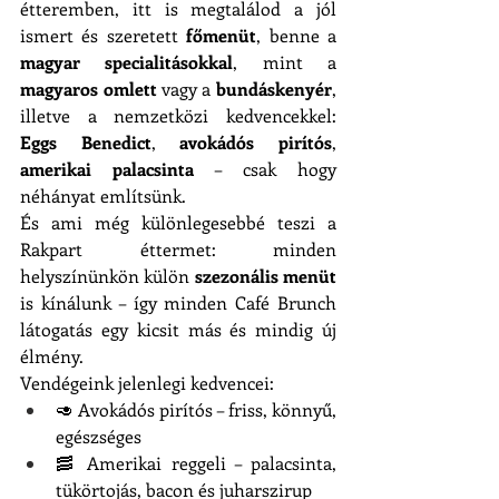
étteremben, itt is megtalálod a jól 
ismert és szeretett 
főmenüt
, benne a 
magyar specialitásokkal
, mint a 
magyaros omlett
 vagy a 
bundáskenyér
, 
illetve a nemzetközi kedvencekkel: 
Eggs Benedict
, 
avokádós pirítós
, 
amerikai palacsinta
 – csak hogy 
néhányat említsünk.
És ami még különlegesebbé teszi a 
Rakpart éttermet: minden 
helyszínünkön külön 
szezonális menüt
is kínálunk – így minden Café Brunch 
látogatás egy kicsit más és mindig új 
élmény.
Vendégeink jelenlegi kedvencei:
🥑 Avokádós pirítós – friss, könnyű, 
egészséges
🥓 Amerikai reggeli – palacsinta, 
tükörtojás, bacon és juharszirup