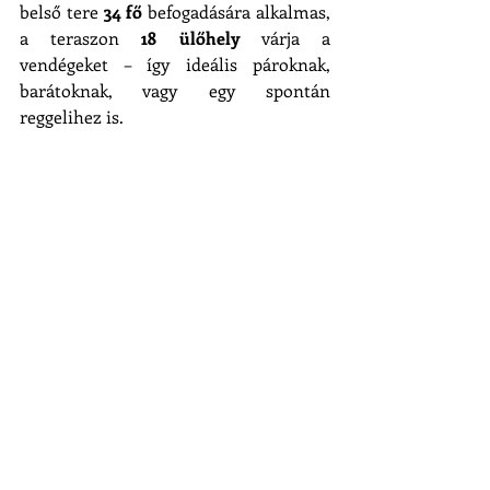
belső tere 
34 fő
 befogadására alkalmas, 
a teraszon 
18 ülőhely
 várja a 
vendégeket – így ideális pároknak, 
barátoknak, vagy egy spontán 
reggelihez is.
🎶 Közelgő programok
Egy kis kulisszatitok: egyik 
konyhai 
kollégánk kiváló jazz énekes
 – így 
szinte biztos, hogy hamarosan egy 
élőzenés brunch
 eseményt is 
szervezünk. Figyeld a közösségi 
oldalainkat és híreinket, ha nem 
szeretnél lemaradni!
📍 Várunk szeretettel a Belgrád rakpart 
18. szám alatt – egy újabb helyen, ahol a 
brunch élmény, a látvány pedig 