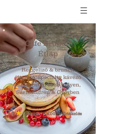
Cafe Brunch
Étlap
Reggeliző & brunch
étterem, specialty kávézó
Budapesten több helyen,
Szentendrén & Győrben
4.6
Google | 18.000+ Értékelés