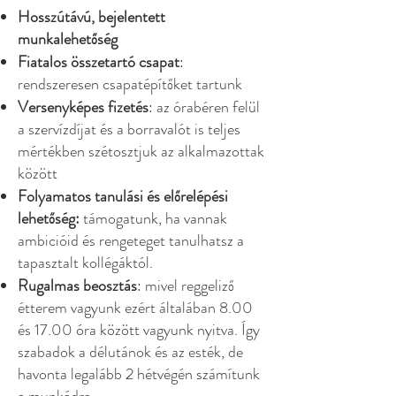
Hosszútávú, bejelentett
munkalehetőség
Fiatalos összetartó csapat
:
rendszeresen csapatépítőket tartunk
Versenyképes fizetés
: az órabéren felül
a szervízdíjat és a borravalót is teljes
mértékben szétosztjuk az alkalmazottak
között
Folyamatos tanulási és előrelépési
lehetőség:
támogatunk, ha vannak
ambicióid és rengeteget tanulhatsz a
tapasztalt kollégáktól.
Rugalmas beosztás
: mivel reggeliző
étterem vagyunk ezért általában 8.00
és 17.00 óra között vagyunk nyitva. Így
szabadok a délutánok és az esték, de
havonta legalább 2 hétvégén számítunk