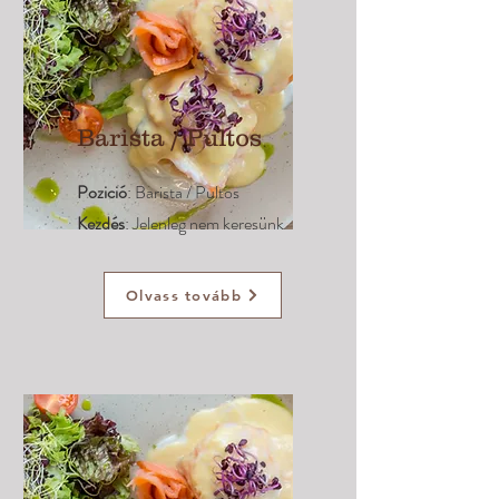
Barista / Pultos
Pozició
: Barista / Pultos
Kezdés
: Jelenleg nem keresünk
Olvass tovább