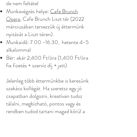
de nem feltétel
Munkavégzés helye:
Cafe Brunch
Opera
, Cafe Brunch Liszt tér (2022
márciusában tervezzük új éttermünk
nyitását a Liszt téren).
Munkaidő:
7.00 -16.30
, hetente 4-5
alkalommal
Bér: akár 2,400 Ft/óra (1,400 Ft/óra
fix fizetés + szervíz díj + jatt)
Jelenleg több éttermünkbe is keresünk
szakács kollégát. Ha szeretsz egy jó
csapatban dolgozni, kreatívan tudsz
tálalni, megbízható, pontos vagy és
rendben tudod tartani magad körül a
pályát, akkor jelentkezz most.