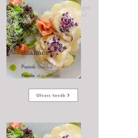
munkakör, és hogy miért tartod magad
megfelelőnek erre a pozicióra. E-mail
címünk:
Szakács
Pozició
: Szakács
Kezdés
: akár azonnal
Olvass továb