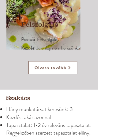
Felszolgáló
Pozició
: Felszolgáló
Kezdés
: Jelenleg nem keresünk
Olvass tovább
Szakács
Hány munkatársat keresünk: 3
Kezdés: akár azonnal
Tapasztalat: 1-2 év releváns tapasztalat.
Reggelizőben szerzett tapasztalat előny,