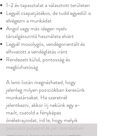
1-2 év tapasztalat a választott területen
Legyél csapatjátékos, de tudd egyedül is
elvégezni a munkádat
Angol vagy más idegen nyelv
társalgásszintű használata elvárt
Legyél mosolygós, vendégorientált és
elhivatott a vendéglátás iránt
Rendezett külső, pontosság és
megbízhatóság
A lenti listán megnézheted, hogy
jelenleg milyen poziciókban keresünk
munkatársakat. Ha szeretnél
jelentkezni, akkor írj nekünk egy e-
mailt, csatold a fényképes
önéletrajzodat, írd le, hogy melyik
pozicióra pályázol és pár mondatban
részletezd, hogy miért tetszik a kiírt