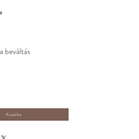
e
a beváltás
Kosárba