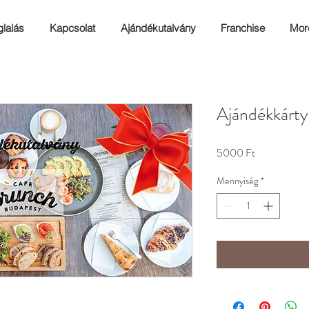
glalás
Kapcsolat
Ajándékutalvány
Franchise
Mor
Ajándékkárty
Ár
5000 Ft
Mennyiség
*