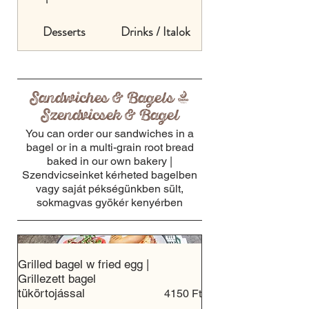
Desserts
Drinks / Italok
Sandwiches & Bagels |
Szendvicsek & Bagel
You can order our sandwiches in a
bagel or in a multi-grain root bread
baked in our own bakery |
Szendvicseinket kérheted bagelben
vagy saját pékségünkben sült,
sokmagvas gyökér kenyérben
Grilled bagel w fried egg |
Grillezett bagel
tükörtojással
4150 Ft