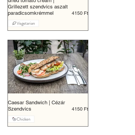
dried tomato cream |
Grillezett szendvics aszalt
paradicsomkrémmel
4150 Ft
Vegetarian
Caesar Sandwich | Cézár
Szendvics
4150 Ft
Chicken