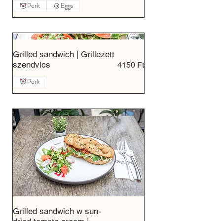
Pork
Eggs
Grilled sandwich | Grillezett
szendvics
4150 Ft
Pork
Grilled sandwich w sun-