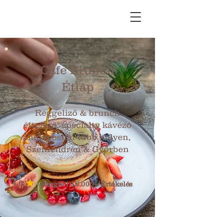
Cafe Brunch
Étlap
Reggeliző & brunch
étterem, specialty kávézó
Budapesten több helyen,
Szentendrén & Győrben
4.6
Google | 18.000+ Értékelés