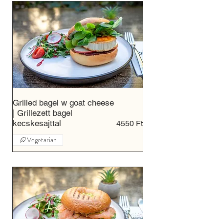
Grilled bagel w goat cheese
| Grillezett bagel
kecskesajttal
4550 Ft
Vegetarian