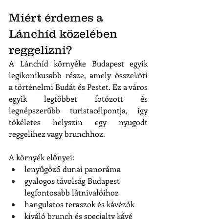
Miért érdemes a 
Lánchíd közelében 
reggelizni?
A Lánchíd környéke Budapest egyik 
legikonikusabb része, amely összeköti 
a történelmi Budát és Pestet. Ez a város 
egyik legtöbbet fotózott és 
legnépszerűbb turistacélpontja, így 
tökéletes helyszín egy nyugodt 
reggelihez vagy brunchhoz.
A környék előnyei:
lenyűgöző dunai panoráma
gyalogos távolság Budapest 
legfontosabb látnivalóihoz
hangulatos teraszok és kávézók
kiváló brunch és specialty kávé 