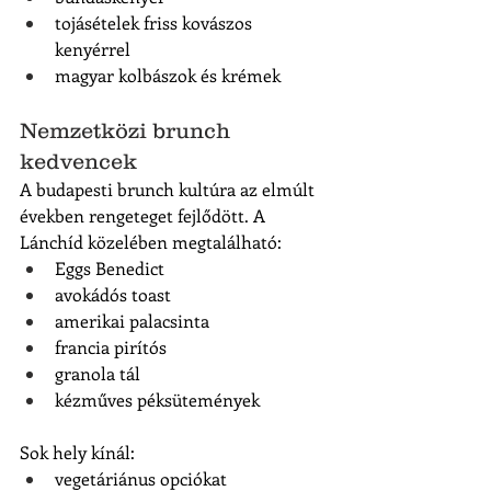
tojásételek friss kovászos 
kenyérrel
magyar kolbászok és krémek
Nemzetközi brunch 
kedvencek
A budapesti brunch kultúra az elmúlt 
években rengeteget fejlődött. A 
Lánchíd közelében megtalálható:
Eggs Benedict
avokádós toast
amerikai palacsinta
francia pirítós
granola tál
kézműves péksütemények
Sok hely kínál:
vegetáriánus opciókat