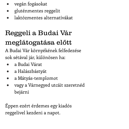
vegán fogásokat
gluténmentes reggelit
laktózmentes alternatívákat
Reggeli a Budai Vár 
meglátogatása előtt
A Budai Vár környékének felfedezése 
sok sétával jár, különösen ha:
a Budai Várat
a Halászbástyát
a Mátyás-templomot
vagy a Várnegyed utcáit szeretnéd 
bejárni
Éppen ezért érdemes egy kiadós 
reggelivel kezdeni a napot.
Sokan választják azt az útvonalat, hogy:
reggeliznek a pesti oldalon