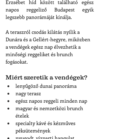
Erzsébet híd között található egész 
napos reggeliző Budapest egyik 
legszebb panorámáját kínálja.
A teraszról csodás kilátás nyílik a 
Dunára és a Gellért-hegyre, miközben 
a vendégek egész nap élvezhetik a 
minőségi reggeliket és brunch 
fogásokat.
Miért szeretik a vendégek?
lenyűgöző dunai panoráma
nagy terasz
egész napos reggeli minden nap
magyar és nemzetközi brunch 
ételek
specialty kávé és kézműves 
péksütemények
nyugodt, vízparti hangulat