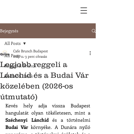
Bejegyzés
All Posts
Cafe Brunch Budapest
All Posts
máj. 11.
3 perc olvasás
Legjobb reggeli a
Reggeli & Brunch
Lánchíd és a Budai Vár
Koktail & Italok
közelében (2026-os
útmutató)
Kevés hely adja vissza Budapest 
hangulatát olyan tökéletesen, mint a 
Széchenyi Lánchíd
 és a történelmi 
Budai Vár 
környéke. A Dunára nyíló 