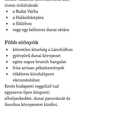
innen indulnának:
a Budai Várba
a Halászbástyára
a Siklóhoz
vagy egy kellemes dunai sétára
Főbb előnyök
közvetlen közelség a Lánchídhoz
gyönyörű dunai környezet
egész napos brunch hangulat
friss artisan péksütemények
tökéletes kiindulópont 
városnézéshez
Kevés budapesti reggeliző tud 
egyszerre ilyen központi 
elhelyezkedést, dunai panorámát és 
ikonikus környezetet kínálni.