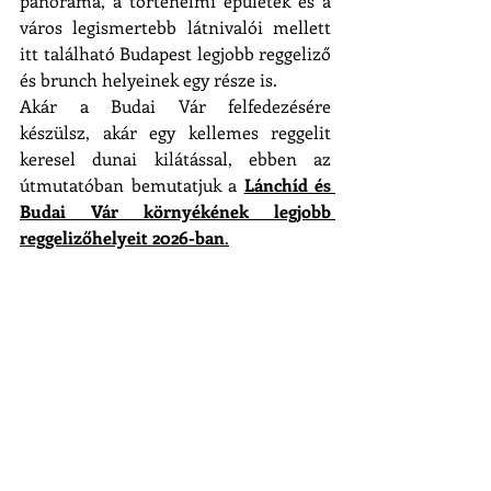
panoráma, a történelmi épületek és a 
város legismertebb látnivalói mellett 
itt található Budapest legjobb reggeliző 
és brunch helyeinek egy része is.
Akár a Budai Vár felfedezésére 
készülsz, akár egy kellemes reggelit 
keresel dunai kilátással, ebben az 
útmutatóban bemutatjuk a 
Lánchíd és 
Budai Vár környékének legjobb 
reggelizőhelyeit 2026-ban
.