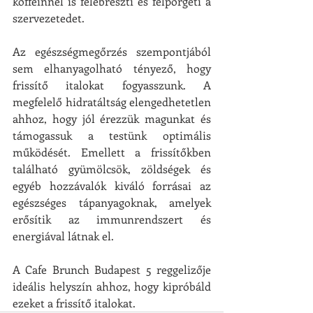
koffeinnel is felébreszti és felpörgeti a 
szervezetedet.
Az egészségmegőrzés szempontjából 
sem elhanyagolható tényező, hogy 
frissítő italokat fogyasszunk. A 
megfelelő hidratáltság elengedhetetlen 
ahhoz, hogy jól érezzük magunkat és 
támogassuk a testünk optimális 
működését. Emellett a frissítőkben 
található gyümölcsök, zöldségek és 
egyéb hozzávalók kiváló forrásai az 
egészséges tápanyagoknak, amelyek 
erősítik az immunrendszert és 
energiával látnak el.
A Cafe Brunch Budapest 5 reggelizője 
ideális helyszín ahhoz, hogy kipróbáld 
ezeket a frissítő italokat.