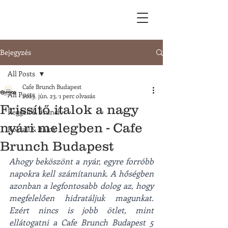
Bejegyzés
All Posts
Cafe Brunch Budapest
All Posts
2023. jún. 23.
1 perc olvasás
Frissítő italok a nagy
Reggeli & Brunch
nyári melegben - Cafe
Koktail & Italok
Brunch Budapest
Ahogy beköszönt a nyár, egyre forróbb 
napokra kell számítanunk. A hőségben 
azonban a legfontosabb dolog az, hogy 
megfelelően hidratáljuk magunkat. 
Ezért nincs is jobb ötlet, mint 
ellátogatni a Cafe Brunch Budapest 5 